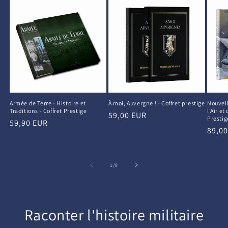
Armée de Terre - Histoire et
À moi, Auvergne ! - Coffret prestige
Nouvell
Traditions - Coffret Prestige
l'Air et
Prix
59,00 EUR
Prestig
Prix
59,90 EUR
habituel
Prix
89,0
habituel
habit
de
1
/
8
Raconter l'histoire militaire