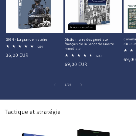
Épuisé
Réimpression prévue
Command
GIGN - La grande histoire
Dictionnaire des généraux
du Jour
français de la Seconde Guerre
29
(29)
mondiale
total
Prix
36,00 EUR
des
25
(25)
Prix
69,0
critiques
total
habituel
Prix
69,00 EUR
des
habit
critiques
habituel
de
1
/
19
Tactique et stratégie