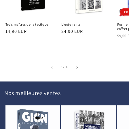
En
Trois maîtres de la tactique
Lieutenants
Fusilie
coffret
Prix
14,90 EUR
Prix
24,90 EUR
Prix
59,00 
habituel
habituel
habit
de
1
/
19
Nos meilleures ventes