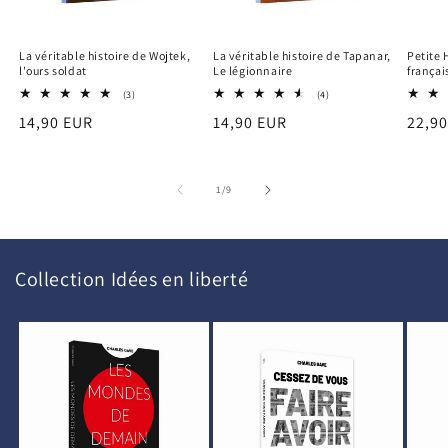
La véritable histoire de Wojtek,
La véritable histoire de Tapanar,
Petite 
l'ours soldat
Le légionnaire
françai
3
4
(3)
(4)
total
total
Prix
14,90 EUR
Prix
14,90 EUR
Prix
22,9
des
des
critiques
critiques
habituel
habituel
habit
de
1
/
9
Collection Idées en liberté