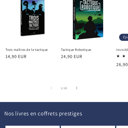
Ép
Trois maîtres de la tactique
Tactique Robotique
Invisib
Prix
14,90 EUR
Prix
24,90 EUR
habituel
habituel
Prix
26,9
habit
de
1
/
20
Nos livres en coffrets prestiges