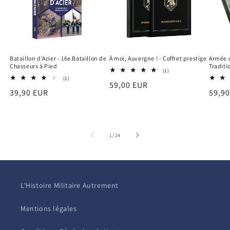
À moi, Auvergne ! - Coffret prestige
Armée d
Bataillon d'Acier - 16e Bataillon de
Traditi
Chasseurs à Pied
1
(1)
total
1
(1)
Prix
59,00 EUR
des
total
Prix
59,9
Prix
39,90 EUR
critiques
des
habituel
critiques
habit
habituel
de
1
/
24
L'Histoire Militaire Autrement
Mentions légales