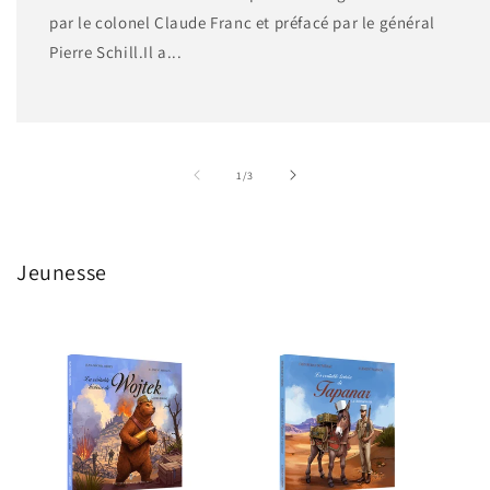
par le colonel Claude Franc et préfacé par le général
Pierre Schill.Il a...
de
1
/
3
Jeunesse