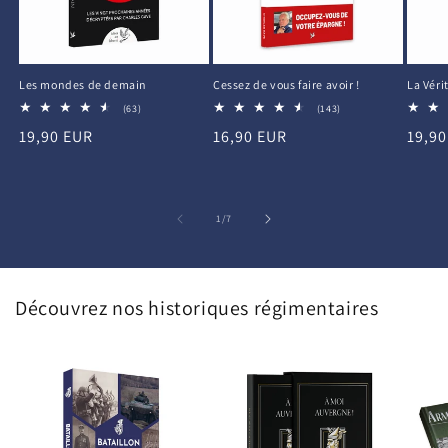
La Véri
Les mondes de demain
Cessez de vous faire avoir !
63
143
(63)
(143)
total
total
Prix
19,9
Prix
19,90 EUR
Prix
16,90 EUR
des
des
critiques
critiques
habit
habituel
habituel
de
1
/
7
Découvrez nos historiques régimentaires