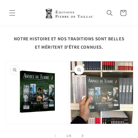
et
passer
au
Panier
contenu
NOTRE HISTOIRE ET NOS TRADITIONS SONT BELLES
ET MÉRITENT D'ÊTRE CONNUES.
Passer aux
informations
produits
Ouvrir
O
Ouvrir
le
le
le
média
m
média
de
1
/
6