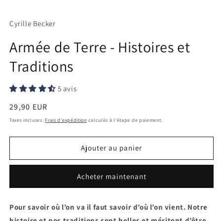
2
3
1
dans
d
dans
une
u
une
Cyrille Becker
fenêtre
f
fenêtre
modale
m
modale
Armée de Terre - Histoires et
Traditions
5 avis
Prix
29,90 EUR
habituel
Taxes incluses.
Frais d'expédition
calculés à l'étape de paiement.
Ajouter au panier
Acheter maintenant
Pour savoir où l’on va il faut savoir d’où l’on vient. Notre
histoire et nos traditions sont belles et méritent d’être