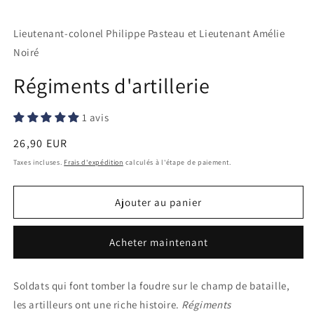
1
2
3
dans
dans
d
une
une
u
Lieutenant-colonel Philippe Pasteau et Lieutenant Amélie
fenêtre
fenêtre
f
modale
modale
m
Noiré
Régiments d'artillerie
1 avis
Prix
26,90 EUR
habituel
Taxes incluses.
Frais d'expédition
calculés à l'étape de paiement.
Ajouter au panier
Acheter maintenant
Soldats qui font tomber la foudre sur le champ de bataille,
les artilleurs ont une riche histoire.
Régiments