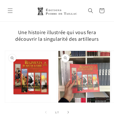
et
passer
au
Panier
contenu
Une histoire illustrée qui vous fera
découvrir la singularité des artilleurs
Passer aux
informations
produits
Ouvrir
Ouvrir
O
le
le
le
média
média
m
de
1
/
7