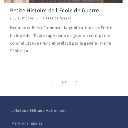
Petite Histoire de l'École de Guerre
6 JUILLET 2026
PIERRE DE TAILLAC
Heureux et fiers d’annoncer la publication de « Petite
histoire de l’École supérieure de guerre » écrit par le
colonel Claude Franc et préfacé par le général Pierre
Schill.Il a...
de
1
/
3
L'Histoire Militaire Autrement
Mentions légales