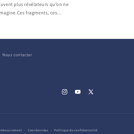
uvent plus révélateurs qu’on ne
imagine.Ces fragments, ces...
Nous contacter
Instagram
YouTube
X
(Twitter)
remboursement
Coordonnées
Politique de confidentialité