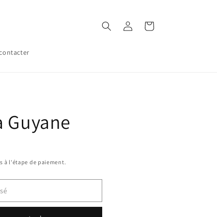
Connexion
Panier
contacter
a Guyane
s à l'étape de paiement.
sé