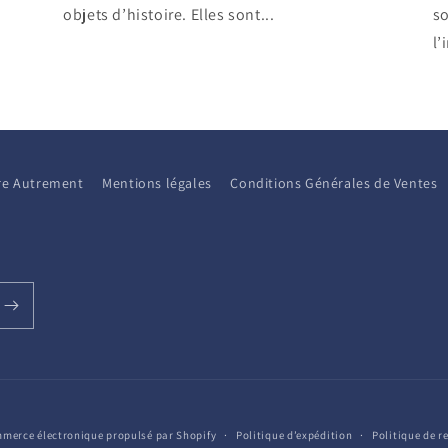
objets d’histoire. Elles sont...
so
l’
aire Autrement
Mentions légales
Conditions Générales de Ventes
merce électronique propulsé par Shopify
Politique d’expédition
Politique de 