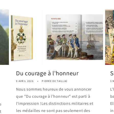
Du courage à l'honneur
S
9 AVRIL 2026
PIERRE DE TAILLAC
3 
Nous sommes heureux de vous annoncer
L’
que "Du courage à l’honneur" est parti à
ba
l’impression !Les distinctions militaires et
El
e
les médailles ne sont pas seulement des
i
t