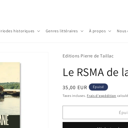
ériodes historiques
Genres littéraires
À propos
Nous 
Editions Pierre de Taillac
Le RSMA de l
Prix
35,00 EUR
Épuisé
habituel
Taxes incluses.
Frais d'expédition
calculé
Épui