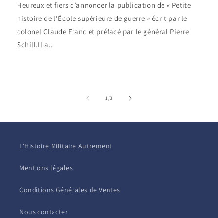
Heureux et fiers d’annoncer la publication de « Petite
histoire de l’École supérieure de guerre » écrit par le
colonel Claude Franc et préfacé par le général Pierre
Schill.Il a...
de
1
/
3
L'Histoire Militaire Autrement
Mentions légales
Conditions Générales de Ventes
Nous contacter