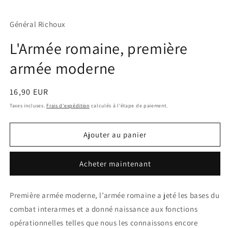
1
2
3
dans
dans
d
une
une
u
Général Richoux
fenêtre
fenêtre
f
modale
modale
m
L'Armée romaine, première
armée moderne
Prix
16,90 EUR
habituel
Taxes incluses.
Frais d'expédition
calculés à l'étape de paiement.
Ajouter au panier
Acheter maintenant
Première armée moderne, l’armée romaine a jeté les bases du
combat interarmes et a donné naissance aux fonctions
opérationnelles telles que nous les connaissons encore