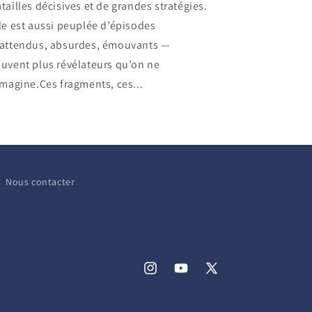
tailles décisives et de grandes stratégies.
le est aussi peuplée d’épisodes
nattendus, absurdes, émouvants —
uvent plus révélateurs qu’on ne
imagine.Ces fragments, ces...
Nous contacter
Instagram
YouTube
X
(Twitter)