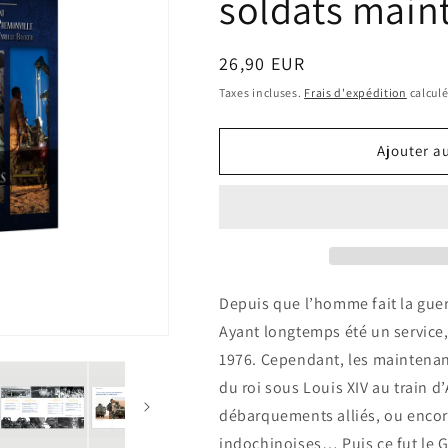
soldats main
Prix
26,90 EUR
habituel
Taxes incluses.
Frais d'expédition
calculé
Ajouter a
Depuis que l’homme fait la guerre
Ayant longtemps été un service,
1976. Cependant, les maintenanc
du roi sous Louis XIV au train d
débarquements alliés, ou encore
indochinoises… Puis ce fut le Go