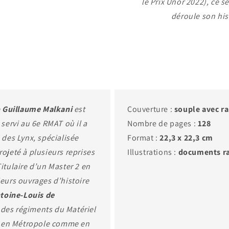
le Prix Unor 2022), ce s
déroule son his
e
Guillaume Malkani
est
Couverture :
souple avec r
 servi au 6e RMAT où il a
Nombre de pages :
128
des Lynx, spécialisée
Format :
22,3 x 22,3 cm
rojeté à plusieurs reprises
Illustrations :
documents ra
Titulaire d’un Master 2 en
ieurs ouvrages d’histoire
toine-Louis de
 des régiments du Matériel
re, en Métropole comme en