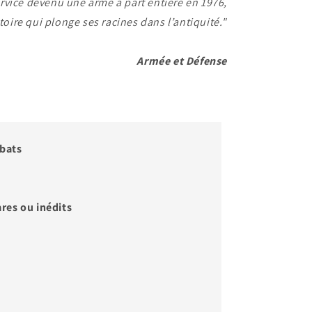
ervice devenu une arme à part entière en 1976,
toire qui plonge ses racines dans l’antiquité."
Armée et Défense
abats
res ou inédits