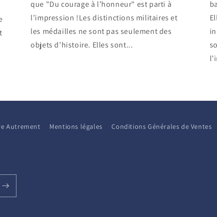
que "Du courage à l’honneur" est parti à
ba
l’impression !Les distinctions militaires et
El
e
les médailles ne sont pas seulement des
i
t
objets d’histoire. Elles sont...
so
l’
aire Autrement
Mentions légales
Conditions Générales de Ventes