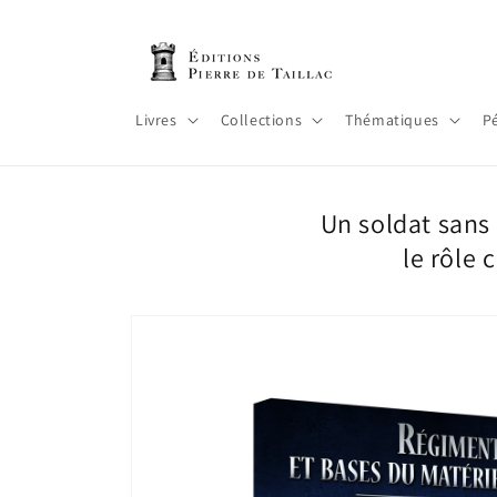
et
passer
au
contenu
Livres
Collections
Thématiques
P
Un soldat sans
le rôle 
Passer aux
informations
produits