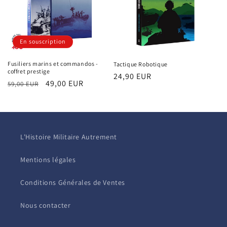
En souscription
Fusiliers marins et commandos -
Tactique Robotique
coffret prestige
Prix
24,90 EUR
Prix
Prix
49,00 EUR
59,00 EUR
habituel
habituel
promotionnel
L'Histoire Militaire Autrement
Mentions légales
Conditions Générales de Ventes
Nous contacter