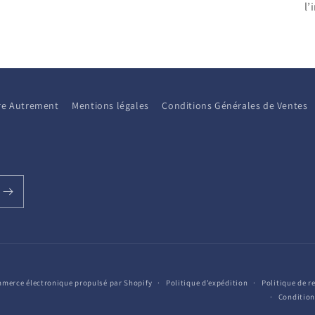
l’
aire Autrement
Mentions légales
Conditions Générales de Ventes
merce électronique propulsé par Shopify
Politique d’expédition
Politique de 
Condition