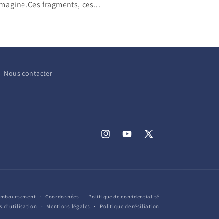
imagine.Ces fragments, ces...
Nous contacter
Instagram
YouTube
X
(Twitter)
remboursement
Coordonnées
Politique de confidentialité
s d’utilisation
Mentions légales
Politique de résiliation