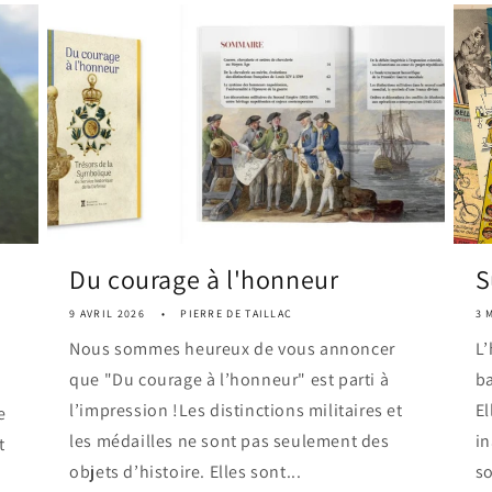
Du courage à l'honneur
S
9 AVRIL 2026
PIERRE DE TAILLAC
3 
Nous sommes heureux de vous annoncer
L’
que "Du courage à l’honneur" est parti à
ba
l’impression !Les distinctions militaires et
El
e
les médailles ne sont pas seulement des
i
t
objets d’histoire. Elles sont...
so