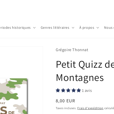
ériodes historiques
Genres littéraires
À propos
Nous 
Grégoire Thonnat
Petit Quizz d
Montagnes
1 avis
Prix
8,00 EUR
habituel
Taxes incluses.
Frais d'expédition
calculé