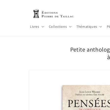
et
passer
au
contenu
Livres
Collections
Thématiques
P
Petite antholog
à
Passer aux
informations
produits