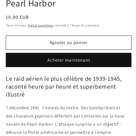
Pearl Harbor
Prix
19,90 EUR
habituel
Taxes incluses.
Frais d'expédition
calculés à l'étape de paiement.
Ajouter au panier
Acheter maintenant
Le raid aérien le plus célèbre de 1939-1945,
raconté heure par heure et superbement
illustré
7 décembre 1941. 7 heures du matin. Des bombardiers et
des chasseurs japonais déferlent par centaines sur la base
navale de Pearl Harbor. L’attaque surprise a un objectif :
détruire la flotte américaine et permettre à l’empire