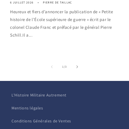
6 JUILLET 2026
PIERRE DE TAILLAC
Heureux et fiers d’annoncer la publication de « Petite
histoire de l’École supérieure de guerre » écrit par le
colonel Claude Franc et préfacé par le général Pierre
Schill.Il a...
de
1
/
3
L'Histoire Militaire Autrement
Mentions légales
Conditions Générales de Ventes