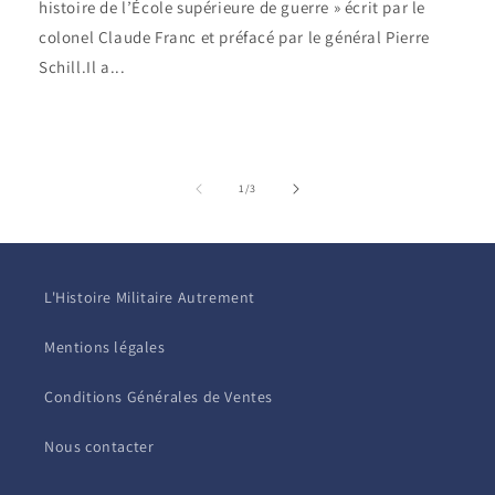
histoire de l’École supérieure de guerre » écrit par le
colonel Claude Franc et préfacé par le général Pierre
Schill.Il a...
de
1
/
3
L'Histoire Militaire Autrement
Mentions légales
Conditions Générales de Ventes
Nous contacter