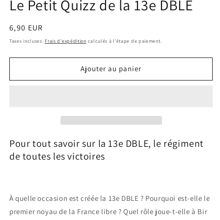
Le Petit Quizz de la 13e DBLE
Prix
6,90 EUR
habituel
Taxes incluses.
Frais d'expédition
calculés à l'étape de paiement.
Ajouter au panier
Pour tout savoir sur la 13e DBLE, le régiment
de toutes les victoires
À quelle occasion est créée la 13e DBLE ? Pourquoi est-elle le
premier noyau de la France libre ? Quel rôle joue-t-elle à Bir