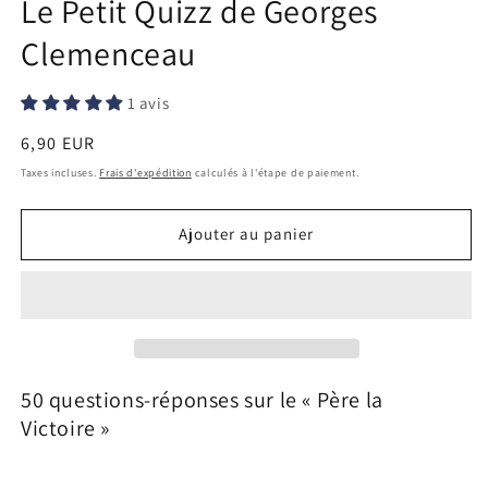
Le Petit Quizz de Georges
Clemenceau
1 avis
Prix
6,90 EUR
habituel
Taxes incluses.
Frais d'expédition
calculés à l'étape de paiement.
Ajouter au panier
50 questions-réponses sur le « Père la
Victoire »