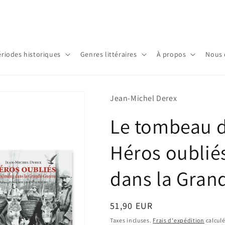
ériodes historiques
Genres littéraires
À propos
Nous 
Jean-Michel Derex
Le tombeau 
Héros oublié
dans la Gran
Prix
51,90 EUR
habituel
Taxes incluses.
Frais d'expédition
calculé