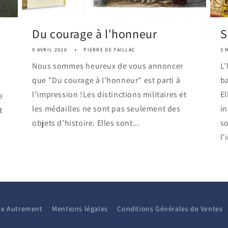
Du courage à l'honneur
S
9 AVRIL 2026
PIERRE DE TAILLAC
3 
Nous sommes heureux de vous annoncer
L’
que "Du courage à l’honneur" est parti à
ba
l’impression !Les distinctions militaires et
El
e
les médailles ne sont pas seulement des
i
t
objets d’histoire. Elles sont...
so
l’
aire Autrement
Mentions légales
Conditions Générales de Ventes