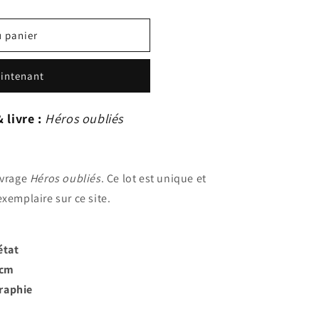
u panier
intenant
 livre :
Héros oubliés
uvrage
Héros oubliés
. Ce lot est unique et
exemplaire sur ce site.
état
 cm
raphie