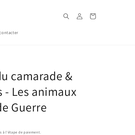
Connexion
Panier
contacter
du camarade &
s - Les animaux
de Guerre
s à l'étape de paiement.