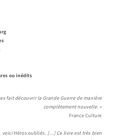
urg
es
s
res ou inédits
ex fait découvrir la Grande Guerre de manière
complètement nouvelle. »
France Culture
. voici
Héros oubliés
. [...] Ce livre est très bien