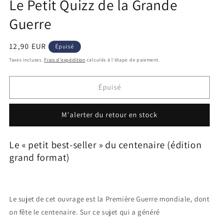
Le Petit Quizz de la Grande
Guerre
Prix
12,90 EUR
Épuisé
habituel
Taxes incluses.
Frais d'expédition
calculés à l'étape de paiement.
Épuisé
M'alerter du retour en stock
Le « petit best-seller » du centenaire (édition
grand format)
Le sujet de cet ouvrage est la Première Guerre mondiale, dont
on fête le centenaire. Sur ce sujet qui a généré