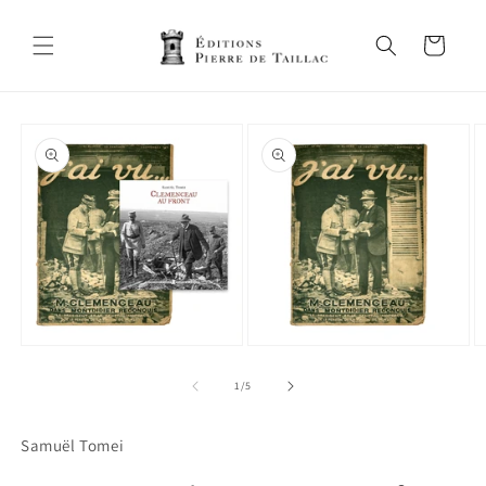
et
passer
au
Panier
contenu
Passer aux
informations
produits
Ouvrir
Ouvrir
O
le
le
le
média
média
m
de
1
/
5
1
2
3
dans
dans
d
une
une
u
Samuël Tomei
fenêtre
fenêtre
f
modale
modale
m