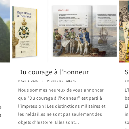
Du courage à l'honneur
S
9 AVRIL 2026
PIERRE DE TAILLAC
3 
Nous sommes heureux de vous annoncer
L’
que "Du courage à l’honneur" est parti à
ba
l’impression !Les distinctions militaires et
El
e
les médailles ne sont pas seulement des
i
t
objets d’histoire. Elles sont...
so