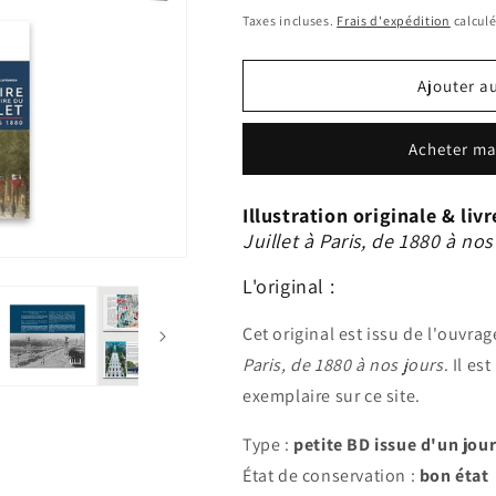
habituel
Taxes incluses.
Frais d'expédition
calculé
Ajouter a
Acheter ma
Illustration originale & livr
Juillet à Paris, de 1880 à nos
L'original :
Cet original est issu de l'ouvra
Paris, de 1880 à nos jours
. Il e
exemplaire sur ce site.
Type :
petite BD issue d'un jou
État de conservation :
bon état