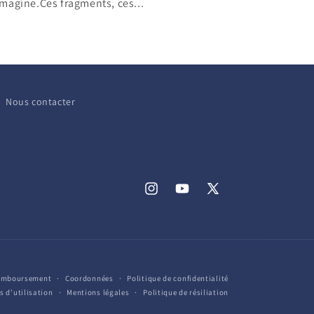
imagine.Ces fragments, ces...
Nous contacter
Instagram
YouTube
X
(Twitter)
remboursement
Coordonnées
Politique de confidentialité
s d’utilisation
Mentions légales
Politique de résiliation