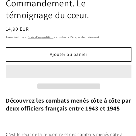
Commandement. Le
témoignage du cœur.
Prix
14,90 EUR
habituel
Taxes incluses.
Frais d'expédition
calculés à l'étape de paiement.
Ajouter au panier
Découvrez les
combats menés côte à côte par
deux officiers français entre 1943 et 1945
C’est le récit de la rencontre et des combats menés côte à