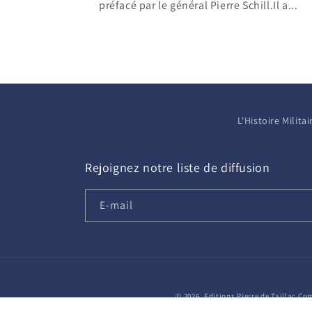
préfacé par le général Pierre Schill.Il a...
L'Histoire Milit
Rejoignez notre liste de diffusion
E-mail
© 2026,
Editions Pierre de Taillac
Com