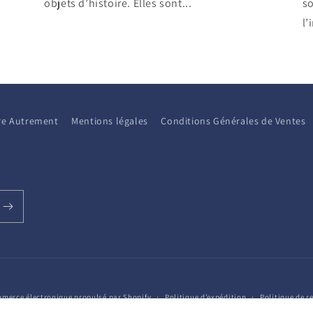
objets d’histoire. Elles sont...
so
l’
aire Autrement
Mentions légales
Conditions Générales de Ventes
merce électronique propulsé par Shopify
Politique d’expédition
Politique de 
Condition