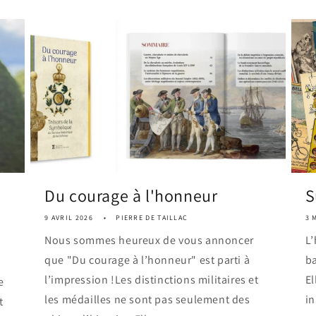
Du courage à l'honneur
S
9 AVRIL 2026
PIERRE DE TAILLAC
3 
Nous sommes heureux de vous annoncer
L’
que "Du courage à l’honneur" est parti à
ba
l’impression !Les distinctions militaires et
El
e
les médailles ne sont pas seulement des
i
t