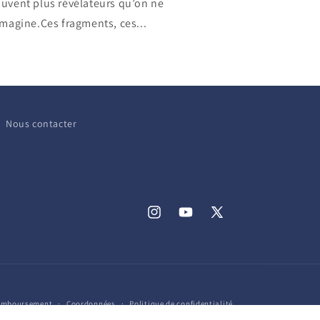
uvent plus révélateurs qu’on ne
imagine.Ces fragments, ces...
Nous contacter
Instagram
YouTube
X
(Twitter)
remboursement
Coordonnées
Politique de confidentialité
s d’utilisation
Mentions légales
Politique de résiliation