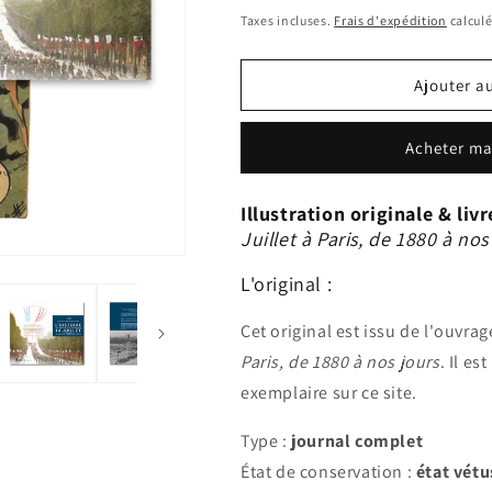
habituel
Taxes incluses.
Frais d'expédition
calculé
Ajouter a
Acheter ma
Illustration originale & livr
Juillet à Paris, de 1880 à nos
L'original :
Cet original est issu de l'ouvra
Paris, de 1880 à nos jours
. Il e
exemplaire sur ce site.
Type :
journal complet
État de conservation :
état vét