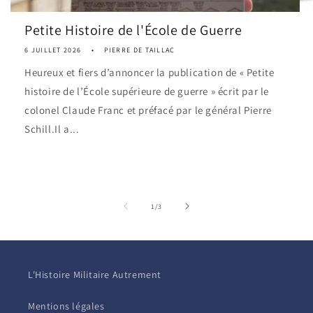
Petite Histoire de l'École de Guerre
6 JUILLET 2026
PIERRE DE TAILLAC
Heureux et fiers d’annoncer la publication de « Petite
histoire de l’École supérieure de guerre » écrit par le
colonel Claude Franc et préfacé par le général Pierre
Schill.Il a...
de
1
/
3
L'Histoire Militaire Autrement
Mentions légales