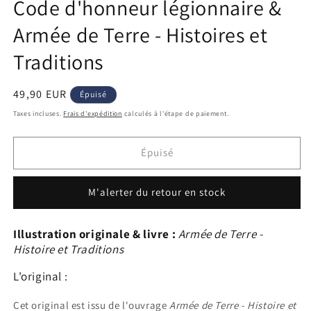
Code d'honneur légionnaire &
Armée de Terre - Histoires et
Traditions
Prix
49,90 EUR
Épuisé
habituel
Taxes incluses.
Frais d'expédition
calculés à l'étape de paiement.
Épuisé
M'alerter du retour en stock
Illustration originale & livre :
Armée de Terre -
Histoire et Traditions
L'original :
Cet original est issu de l'ouvrage
Armée de Terre - Histoire et