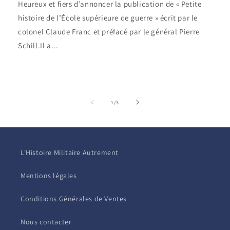
Heureux et fiers d’annoncer la publication de « Petite
histoire de l’École supérieure de guerre » écrit par le
colonel Claude Franc et préfacé par le général Pierre
Schill.Il a...
de
1
/
3
L'Histoire Militaire Autrement
Mentions légales
Conditions Générales de Ventes
Nous contacter