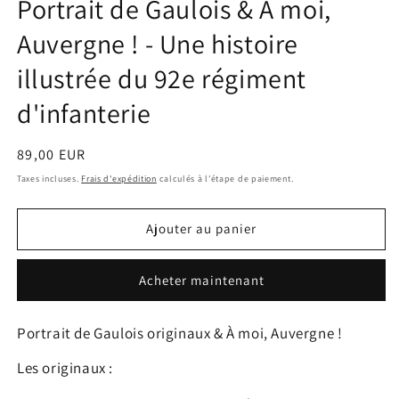
Portrait de Gaulois & À moi,
Auvergne ! - Une histoire
illustrée du 92e régiment
d'infanterie
Prix
89,00 EUR
habituel
Taxes incluses.
Frais d'expédition
calculés à l'étape de paiement.
Ajouter au panier
Acheter maintenant
Portrait de Gaulois originaux & À moi, Auvergne !
Les originaux :