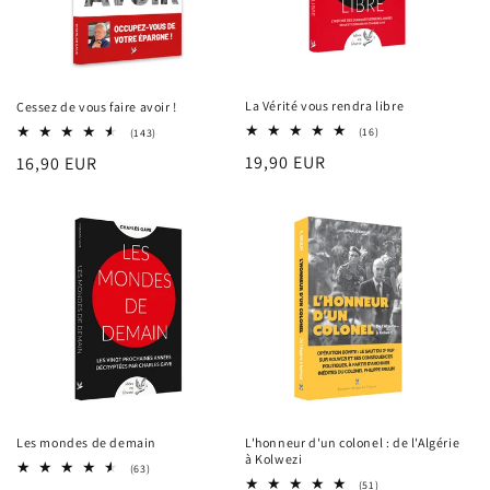
n
:
La Vérité vous rendra libre
Cessez de vous faire avoir !
16
143
(16)
(143)
total
total
Prix
19,90 EUR
Prix
16,90 EUR
des
des
critiques
critiques
habituel
habituel
Les mondes de demain
L'honneur d'un colonel : de l'Algérie
à Kolwezi
63
(63)
total
51
(51)