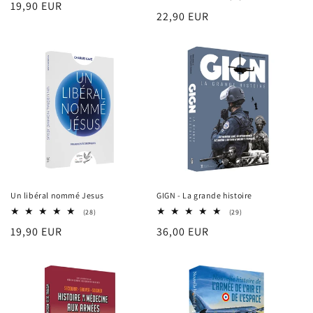
Prix
19,90 EUR
des
total
Prix
22,90 EUR
critiques
des
habituel
critiques
habituel
Un libéral nommé Jesus
GIGN - La grande histoire
28
29
(28)
(29)
total
total
Prix
19,90 EUR
Prix
36,00 EUR
des
des
critiques
critiques
habituel
habituel