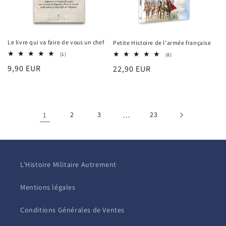
Le livre qui va faire de vous un chef
Petite Histoire de l'armée française
1
8
(1)
(8)
total
total
Prix
9,90 EUR
Prix
22,90 EUR
des
des
critiques
critiques
habituel
habituel
1
2
3
…
23
L'Histoire Militaire Autrement
Mentions légales
Conditions Générales de Ventes