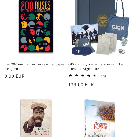
Épuisé
Les 200 meilleures ruses et tactiques
GIGN - La grande histoire - Coffret
de guerre
prestige signature
Prix
9,90 EUR
23
(23)
total
habituel
Prix
139,00 EUR
des
critiques
habituel