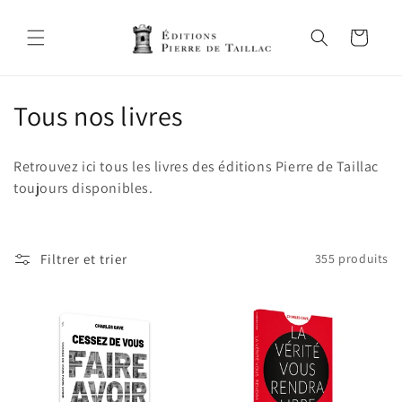
et
passer
au
Panier
contenu
C
Tous nos livres
o
Retrouvez ici tous les livres des éditions Pierre de Taillac
l
toujours disponibles.
l
e
Filtrer et trier
355 produits
c
t
i
o