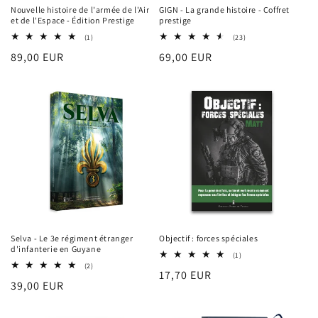
Nouvelle histoire de l'armée de l'Air
GIGN - La grande histoire - Coffret
et de l'Espace - Édition Prestige
prestige
1
23
(1)
(23)
total
total
Prix
89,00 EUR
Prix
69,00 EUR
des
des
critiques
critiques
habituel
habituel
Objectif : forces spéciales
Selva - Le 3e régiment étranger
d'infanterie en Guyane
1
(1)
total
2
(2)
Prix
17,70 EUR
des
total
Prix
39,00 EUR
critiques
des
habituel
critiques
habituel