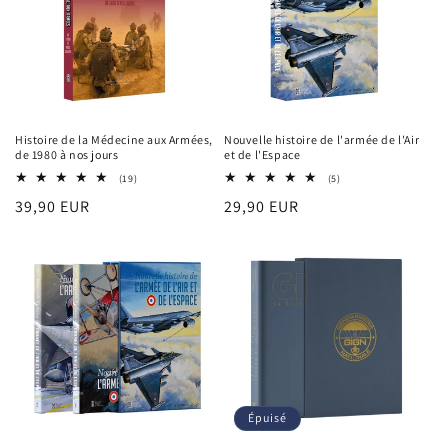
Histoire de la Médecine aux Armées,
Nouvelle histoire de l'armée de l'Air
de 1980 à nos jours
et de l'Espace
19
5
(19)
(5)
total
total
Prix
39,90 EUR
Prix
29,90 EUR
des
des
critiques
critiques
habituel
habituel
Épuisé