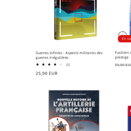
c
t
i
En so
o
Fusiliers
Guerres infinies - Aspects militaires des
prestige
guerres irrégulières
n
Prix
1
(1)
59,00 EU
total
habitu
Prix
25,90 EUR
des
:
critiques
habituel