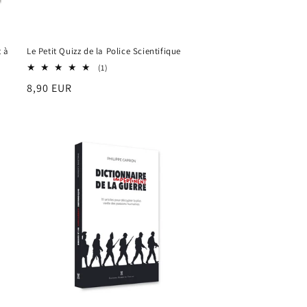
t à
Le Petit Quizz de la Police Scientifique
1
(1)
total
Prix
8,90 EUR
des
critiques
habituel