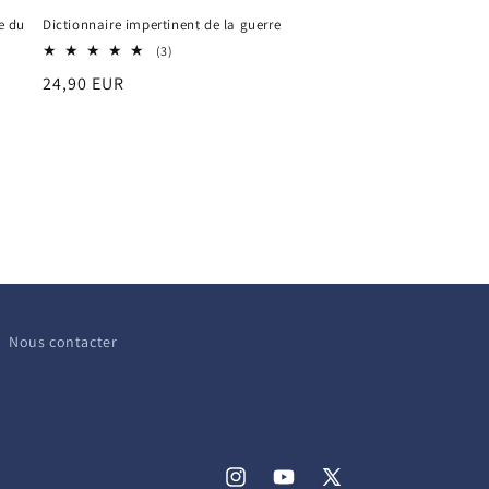
ée du
Dictionnaire impertinent de la guerre
3
(3)
total
Prix
24,90 EUR
des
critiques
habituel
Nous contacter
Instagram
YouTube
X