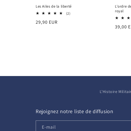
Les Ailes de la liberté
L'ordre d
royal
2
(2)
total
Prix
29,90 EUR
des
Prix
39,00 
critiques
habituel
habitu
L'Histoire Milit
Rejoignez notre liste de diffusion
E-mail