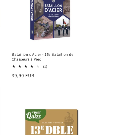
Bataillon d'Acier - 16e Bataillon de
Chasseurs à Pied
1
(1)
total
Prix
39,90 EUR
des
critiques
habituel