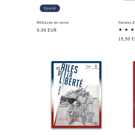
Épuisé
Militaires en verve
Paroles d
Prix
9,90 EUR
habituel
Prix
19,90 
habitu