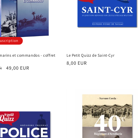
uscription
 marins et commandos - coffret
Le Petit Quizz de Saint-Cyr
Prix
8,00 EUR
Prix
49,00 EUR
R
habituel
el
promotionnel