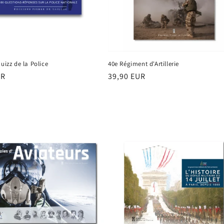
Quizz de la Police
40e Régiment d'Artillerie
UR
Prix
39,90 EUR
el
habituel