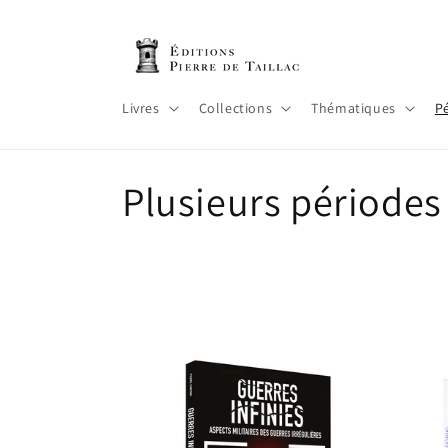
et
passer
au
contenu
Livres
Collections
Thématiques
P
C
Plusieurs périodes
o
l
l
e