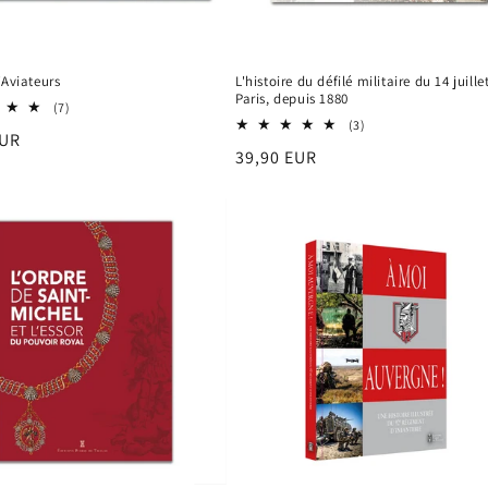
'Aviateurs
L'histoire du défilé militaire du 14 juille
Paris, depuis 1880
7
(7)
total
3
(3)
EUR
des
total
Prix
39,90 EUR
critiques
des
el
critiques
habituel