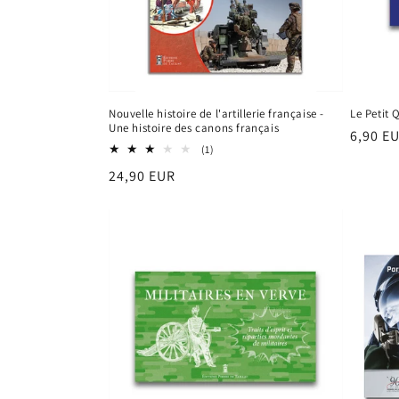
Nouvelle histoire de l'artillerie française -
Le Petit 
Une histoire des canons français
Prix
6,90 E
1
(1)
habitu
total
Prix
24,90 EUR
des
critiques
habituel