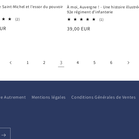
e Saint-Michel et l'essor du pouvoir
À moi, Auvergne ! - Une histoire illustr
92e régiment d'infanterie
2
1
(2)
(1)
total
total
EUR
Prix
39,00 EUR
des
des
critiques
critiques
el
habituel
3
1
2
4
5
6
aire Autrement
Mentions légales
Conditions Générales de Ventes