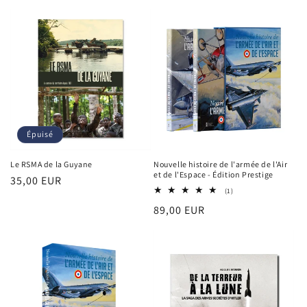
habituel
habituel
Épuisé
Le RSMA de la Guyane
Nouvelle histoire de l'armée de l'Air
et de l'Espace - Édition Prestige
Prix
35,00 EUR
1
(1)
habituel
total
Prix
89,00 EUR
des
critiques
habituel