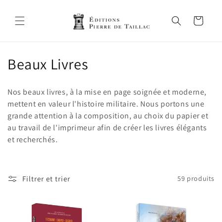
et
passer
au
Panier
contenu
C
Beaux Livres
o
Nos beaux livres, à la mise en page soignée et moderne,
l
mettent en valeur l'histoire militaire. Nous portons une
grande attention à la composition, au choix du papier et
l
au travail de l'imprimeur afin de créer les livres élégants
e
et recherchés.
c
t
Filtrer et trier
59 produits
i
o