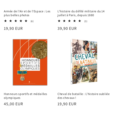
Armée de l'Air et de l'Espace : Les
L'histoire du défilé militaire du 14
plus belles photos
juillet à Paris, depuis 1880
6
3
(6)
(3)
total
total
Prix
19,90 EUR
Prix
39,90 EUR
des
des
critiques
critiques
habituel
habituel
Honneurs sportifs et médailles
Cheval de bataille : L'histoire oubliée
olympiques
des chevaux !
Prix
45,00 EUR
Prix
19,90 EUR
habituel
habituel