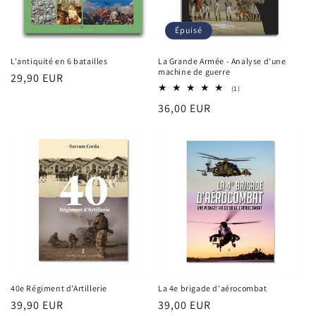
Épuisé
L'antiquité en 6 batailles
La Grande Armée - Analyse d'une
machine de guerre
Prix
29,90 EUR
1
(1)
habituel
total
Prix
36,00 EUR
des
critiques
habituel
40e Régiment d'Artillerie
La 4e brigade d'aérocombat
Prix
39,90 EUR
Prix
39,00 EUR