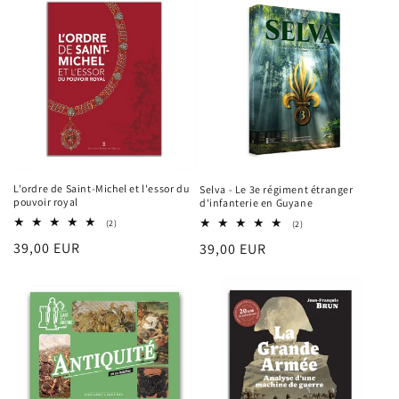
L'ordre de Saint-Michel et l'essor du
Selva - Le 3e régiment étranger
pouvoir royal
d'infanterie en Guyane
2
2
(2)
(2)
total
total
Prix
39,00 EUR
Prix
39,00 EUR
des
des
critiques
critiques
habituel
habituel