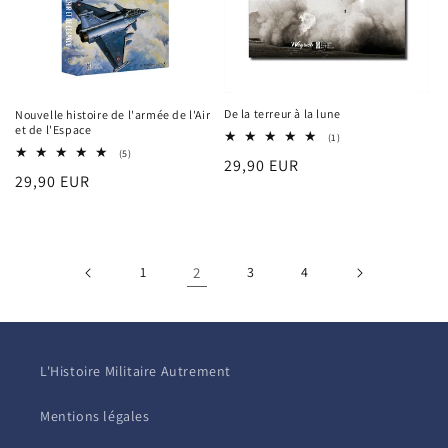
De la terreur à la lune
Nouvelle histoire de l'armée de l'Air
et de l'Espace
1
(1)
total
5
(5)
Prix
29,90 EUR
des
total
Prix
29,90 EUR
critiques
des
habituel
critiques
habituel
1
2
3
4
L'Histoire Militaire Autrement
Mentions légales