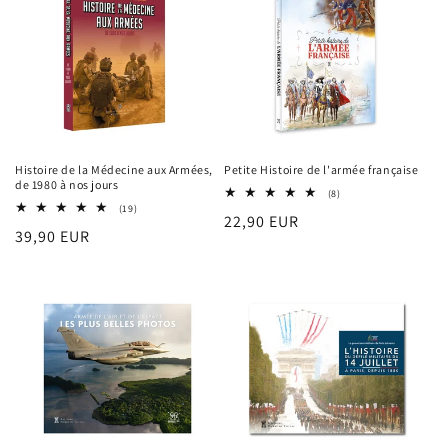
n
:
Histoire de la Médecine aux Armées,
Petite Histoire de l'armée française
de 1980 à nos jours
8
(8)
total
19
(19)
Prix
22,90 EUR
des
total
Prix
39,90 EUR
critiques
des
habituel
critiques
habituel