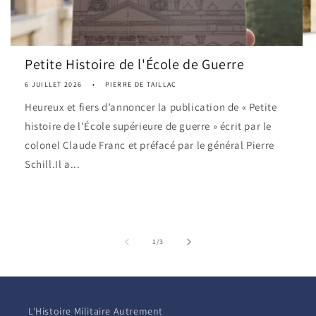
Petite Histoire de l'École de Guerre
6 JUILLET 2026
PIERRE DE TAILLAC
Heureux et fiers d’annoncer la publication de « Petite
histoire de l’École supérieure de guerre » écrit par le
colonel Claude Franc et préfacé par le général Pierre
Schill.Il a...
de
1
/
3
L'Histoire Militaire Autrement