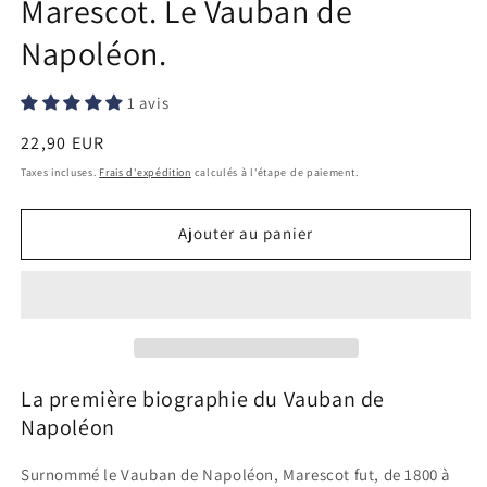
Marescot. Le Vauban de
Napoléon.
1 avis
Prix
22,90 EUR
habituel
Taxes incluses.
Frais d'expédition
calculés à l'étape de paiement.
Ajouter au panier
La première biographie du Vauban de
Napoléon
Surnommé le Vauban de Napoléon, Marescot fut, de 1800 à