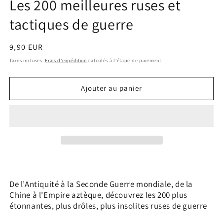
Les 200 meilleures ruses et
tactiques de guerre
Prix
9,90 EUR
habituel
Taxes incluses.
Frais d'expédition
calculés à l'étape de paiement.
Ajouter au panier
De l’Antiquité à la Seconde Guerre mondiale, de la
Chine à l’Empire aztèque, découvrez les 200 plus
étonnantes, plus drôles, plus insolites ruses de guerre