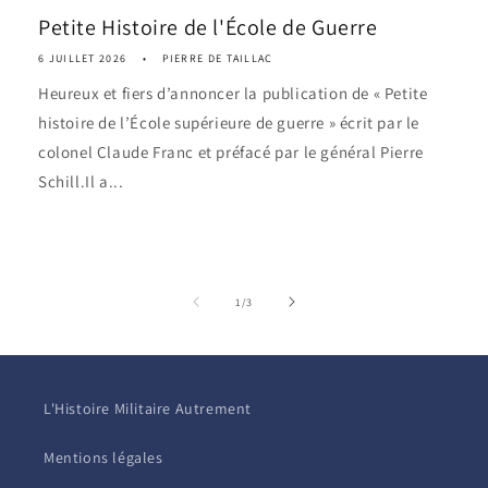
Petite Histoire de l'École de Guerre
6 JUILLET 2026
PIERRE DE TAILLAC
Heureux et fiers d’annoncer la publication de « Petite
histoire de l’École supérieure de guerre » écrit par le
colonel Claude Franc et préfacé par le général Pierre
Schill.Il a...
de
1
/
3
L'Histoire Militaire Autrement
Mentions légales