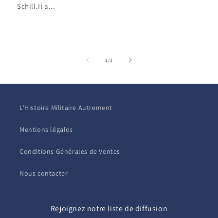
Schill.Il a...
de
1
/
3
L'Histoire Militaire Autrement
Mentions légales
Conditions Générales de Ventes
Nous contacter
Rejoignez notre liste de diffusion