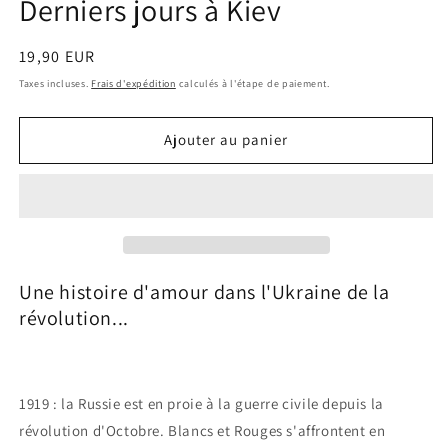
Derniers jours à Kiev
Prix
19,90 EUR
habituel
Taxes incluses.
Frais d'expédition
calculés à l'étape de paiement.
Ajouter au panier
Une histoire d'amour dans l'Ukraine de la
révolution...
1919 : la Russie est en proie à la guerre civile depuis la
révolution d'Octobre. Blancs et Rouges s'affrontent en