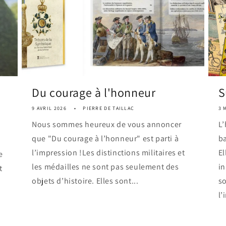
Du courage à l'honneur
S
9 AVRIL 2026
PIERRE DE TAILLAC
3 
Nous sommes heureux de vous annoncer
L’
que "Du courage à l’honneur" est parti à
ba
l’impression !Les distinctions militaires et
El
e
les médailles ne sont pas seulement des
i
t
objets d’histoire. Elles sont...
so
l’