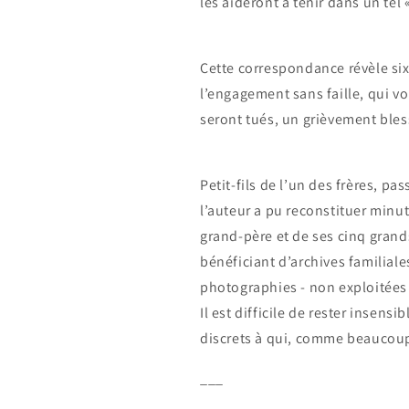
les aideront à tenir dans un tel
Cette correspondance révèle six
l’engagement sans faille, qui vo
seront tués, un grièvement bless
Petit-fils de l’un des frères, pa
l’auteur a pu reconstituer minu
grand-père et de ses cinq gran
bénéficiant d’archives familiale
photographies - non exploitées
Il est difficile de rester insens
discrets à qui, comme beaucoup
___