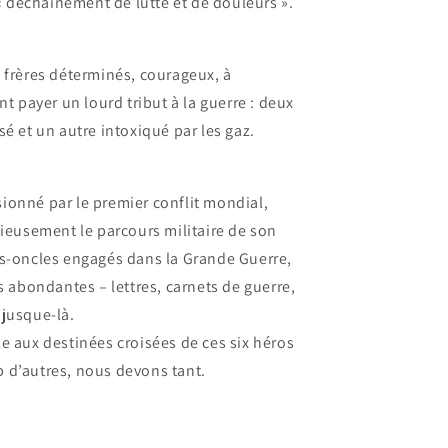
 « déchaînement de lutte et de douleurs ».
 frères déterminés, courageux, à
nt payer un lourd tribut à la guerre : deux
é et un autre intoxiqué par les gaz.
ssionné par le premier conflit mondial,
tieusement le parcours militaire de son
ds-oncles engagés dans la Grande Guerre,
s abondantes – lettres, carnets de guerre,
 jusque-là.
ible aux destinées croisées de ces six héros
 d’autres, nous devons tant.