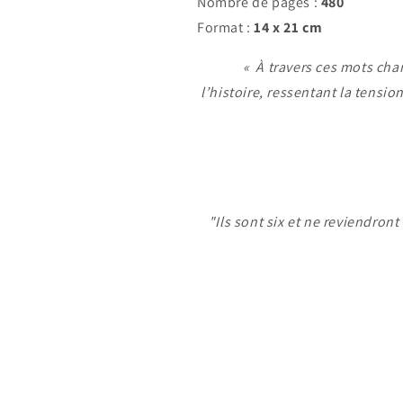
Nombre de pages :
480
Format :
14 x 21 cm
«
À travers ces mots cha
l’histoire, ressentant la tensi
"Ils sont six et ne reviendron