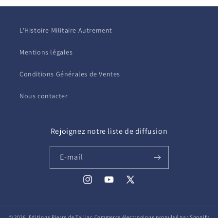
L'Histoire Militaire Autrement
Mentions légales
Conditions Générales de Ventes
Nous contacter
Rejoignez notre liste de diffusion
E-mail
Instagram
YouTube
X
(Twitter)
© 2026,
Editions Pierre de Taillac
Commerce électronique propulsé par Shopify