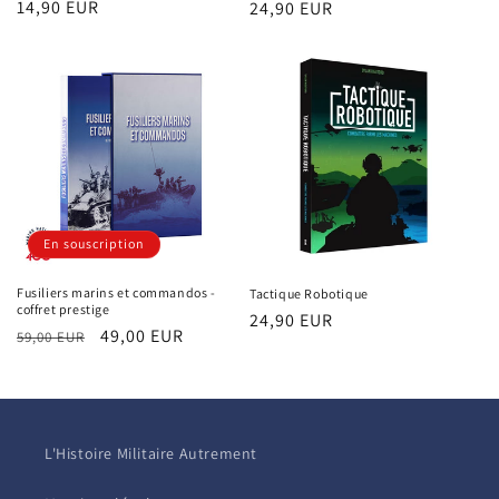
Prix
14,90 EUR
Prix
24,90 EUR
habituel
habituel
En souscription
Fusiliers marins et commandos -
Tactique Robotique
coffret prestige
Prix
24,90 EUR
Prix
Prix
49,00 EUR
59,00 EUR
habituel
habituel
promotionnel
L'Histoire Militaire Autrement