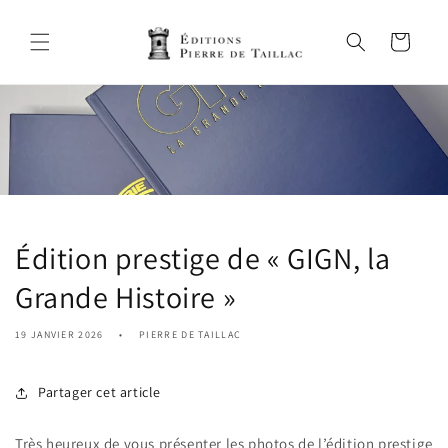
et
passer
au
Panier
contenu
Édition prestige de « GIGN, la
Grande Histoire »
19 JANVIER 2026
PIERRE DE TAILLAC
Partager cet article
Très heureux de vous présenter les photos de l’édition prestige