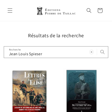
et
passer
au
Panier
contenu
Résultats de la recherche
Recherche