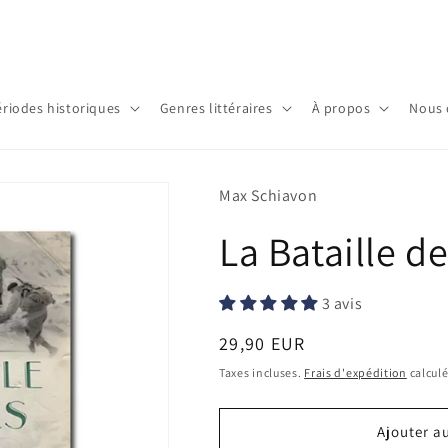
ériodes historiques
Genres littéraires
À propos
Nous 
Max Schiavon
La Bataille d
3 avis
Prix
29,90 EUR
habituel
Taxes incluses.
Frais d'expédition
calculé
Ajouter a