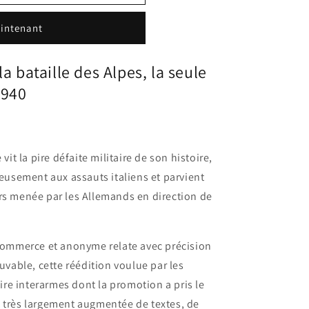
intenant
la bataille des Alpes, la seule
1940
vit la pire défaite militaire de son histoire,
ieusement aux assauts italiens et parvient
rs menée par les Allemands en direction de
 commerce et anonyme relate avec précision
ouvable, cette réédition voulue par les
aire interarmes dont la promotion a pris le
t très largement augmentée de textes, de