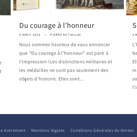
Du courage à l'honneur
S
9 AVRIL 2026
PIERRE DE TAILLAC
3 
Nous sommes heureux de vous annoncer
L’
que "Du courage à l’honneur" est parti à
ba
l’impression !Les distinctions militaires et
El
e
les médailles ne sont pas seulement des
i
t
objets d’histoire. Elles sont...
so
l’
aire Autrement
Mentions légales
Conditions Générales de Ventes