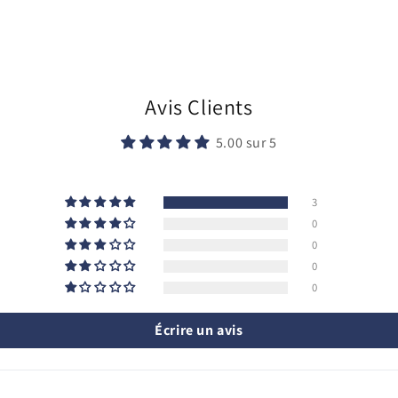
Avis Clients
5.00 sur 5
3
0
0
0
0
Écrire un avis