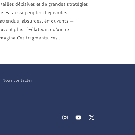
tailles décisives et de grandes stratégies.
le est aussi peuplée d’épisodes
nattendus, absurdes, émouvants —
uvent plus révélateurs qu’on ne
imagine.Ces fragments, ces...
Nous contacter
Instagram
YouTube
X
(Twitter)