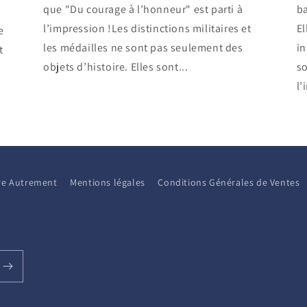
que "Du courage à l’honneur" est parti à
ba
l’impression !Les distinctions militaires et
El
e
les médailles ne sont pas seulement des
i
t
objets d’histoire. Elles sont...
so
l’
aire Autrement
Mentions légales
Conditions Générales de Ventes