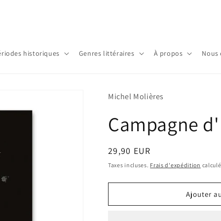
ériodes historiques
Genres littéraires
À propos
Nous 
Michel Molières
Campagne d'I
Prix
29,90 EUR
habituel
Taxes incluses.
Frais d'expédition
calculé
Ajouter a